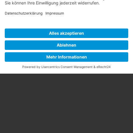
Bewerten Sie uns auf Google!
Golf-Club An der Pinnau e.V.
Pinneberger Str. 81a
25451 Quickborn-Renzel
Telefon: 04106-81800