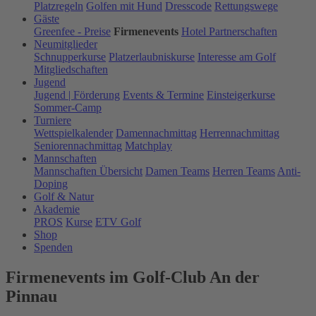
Platzregeln
Golfen mit Hund
Dresscode
Rettungswege
Gäste
Greenfee - Preise
Firmenevents
Hotel Partnerschaften
Neumitglieder
Schnupperkurse
Platzerlaubniskurse
Interesse am Golf
Mitgliedschaften
Jugend
Jugend | Förderung
Events & Termine
Einsteigerkurse
Sommer-Camp
Turniere
Wettspielkalender
Damennachmittag
Herrennachmittag
Seniorennachmittag
Matchplay
Mannschaften
Mannschaften Übersicht
Damen Teams
Herren Teams
Anti-
Doping
Golf & Natur
Akademie
PROS
Kurse
ETV Golf
Shop
Spenden
Firmenevents im Golf-Club An der
Pinnau