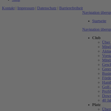
Kontakt
|
Impressum
|
Datenschutz
|
Barrierefreiheit
Navigation übersp
Startseite
Navigation übersp
Club
Über
Mitgl
Aktue
Vorst
Mitgl
Gesch
Gree
Busin
Förde
Hamb
Golf-
ProS
Down
40 J
Platz
Übers