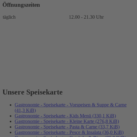
Öffnungszeiten
täglich
12.00 - 21.30 Uhr
Unsere Speisekarte
Gastronomie - Speisekarte - Vorspeisen & Suppe & Carne
(41,3 KiB)
Gastronomie - Speisekarte - Kids Menü
(330,1 KiB)
Gastronomie - Speisekarte - Kleine Karte
(276,8 KiB)
Gastronomie - Speisekarte - Pasta & Carne
(33,7 KiB)
Gastronomie - Speisekarte - Pesce & Insalata
(36,0 KiB)