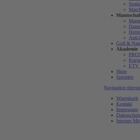
Senio
Matc
Mannschaf
Manns
Dame
Herr
Anti
Golf & Nat
Akademie
PRO
Kurs
ETV 
Shop
Spenden
Navigation übersp
Warenkorb
Kontakt
Impressum
Datenschut
Interner Mit