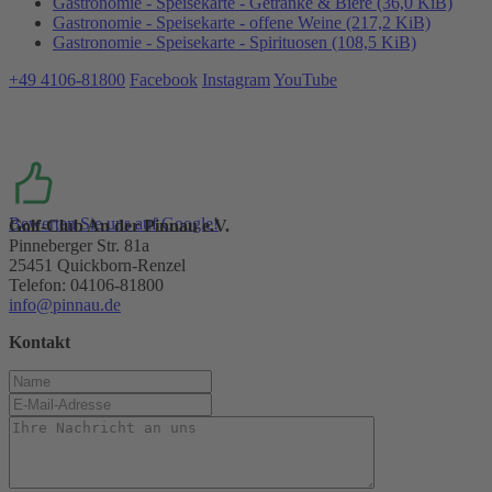
Gastronomie - Speisekarte - Getränke & Biere
(36,0 KiB)
Gastronomie - Speisekarte - offene Weine
(217,2 KiB)
Gastronomie - Speisekarte - Spirituosen
(108,5 KiB)
+49 4106-81800
Facebook
Instagram
YouTube
Bewerten Sie uns auf Google!
Golf-Club An der Pinnau e.V.
Pinneberger Str. 81a
25451 Quickborn-Renzel
Telefon: 04106-81800
info@pinnau.de
Kontakt