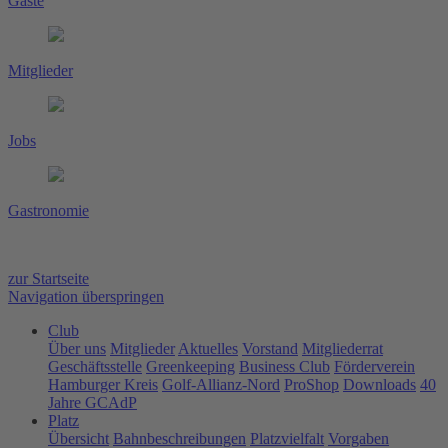
Gäste
Mitglieder
Jobs
Gastronomie
zur Startseite
Navigation überspringen
Club
Über uns
Mitglieder
Aktuelles
Vorstand
Mitgliederrat
Geschäftsstelle
Greenkeeping
Business Club
Förderverein
Hamburger Kreis
Golf-Allianz-Nord
ProShop
Downloads
40
Jahre GCAdP
Platz
Übersicht
Bahnbeschreibungen
Platzvielfalt
Vorgaben