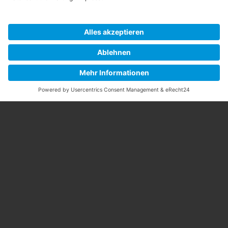
vor der Runde immer erforderlich. Je nach Partnerclub
muss eine Startzeit gebucht werden.
Alle weitere Information finden Sie auch auf der Website
der Golf-Allianz-Nord Golf-Allianz-Nord – So geht Golf im
Norden!
golf-allianz-nord.de