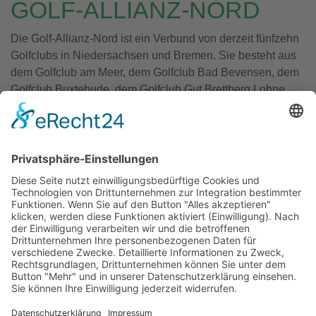
GOLF-ALLIANZ-NORD
Die Golf-Allianz-Nord ist ein Verbund von derzeit fünfzehn
Golfclubs in Niedersachsen und Bremen. Sie besteht aus
dem Golfclub am Meer, dem Golfclub Bad Bevensen, dem
Golfclub Buxtehude, dem Golfclub Gut Brettberg Lohne,
dem Golfclub Escheburg, dem Golfclub Gifhorn, dem
Golfclub Hainmühlen-Bremerhaven, dem Golfclub Hameln,
Golf in Hude, dem Golfclub Jersbek, dem Golfclub
Oberneuland, dem Golfclub An der Pinnau, dem Golfclub
Rehburg-Loccum, dem Golfclub Salzgitter und dem
Golfclub Thülsfelder Talsperre.
Das gegenseitige freie Spielrecht für Mitglieder der
Partneranlagen wird ausschließlich den ordentlichen
Mitgliedern mit "vollem Spielrecht" in ihrem Heimatclub
(und HCPI-Führung im Heimatclub) an allen Tagen,
Montag bis Sonntag, gewährt.
Eine Anmeldung durch den / die Spieler im Partnerclub ist