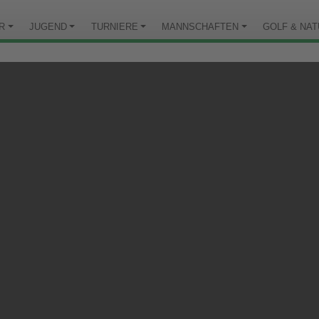
R
JUGEND
TURNIERE
MANNSCHAFTEN
GOLF & NA
AM GOLF-CLUB AN DER PI
eine Runde Golf an der Pinnau genießen. Für die Runde
ungen festgelegt, damit die Sicherheit für Mensch, Tier
ß dabei.