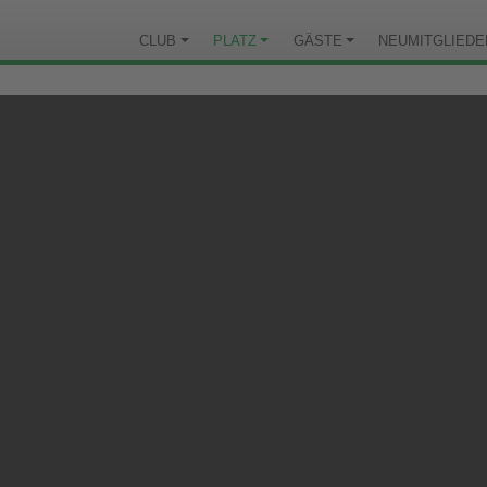
CLUB
PLATZ
GÄSTE
NEUMITGLIEDE
GOLFEN MIT HUND 
Hundeliebhaber können mit Ihrem Vierbeiner 
Golf mit Hund haben wir Regeln und Voraussetz
und den Platz jederzeit gewährleistet ist.
Wir wünschen allen Golfern mit Hund viel Spa