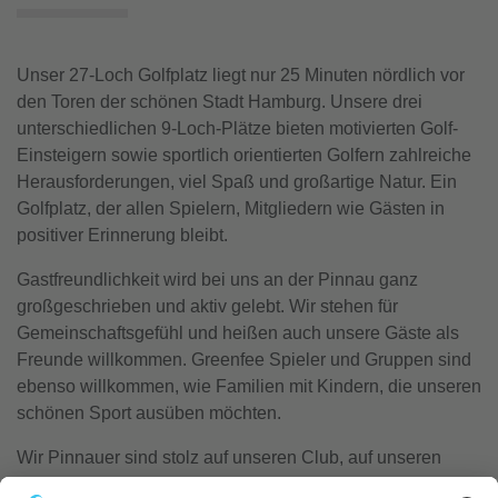
Unser 27-Loch Golfplatz liegt nur 25 Minuten nördlich vor
den Toren der schönen Stadt Hamburg. Unsere drei
unterschiedlichen 9-Loch-Plätze bieten motivierten Golf-
Einsteigern sowie sportlich orientierten Golfern zahlreiche
Herausforderungen, viel Spaß und großartige Natur. Ein
Golfplatz, der allen Spielern, Mitgliedern wie Gästen in
positiver Erinnerung bleibt.
Gastfreundlichkeit wird bei uns an der Pinnau ganz
großgeschrieben und aktiv gelebt. Wir stehen für
Gemeinschaftsgefühl und heißen auch unsere Gäste als
Freunde willkommen. Greenfee Spieler und Gruppen sind
ebenso willkommen, wie Familien mit Kindern, die unseren
schönen Sport ausüben möchten.
Wir Pinnauer sind stolz auf unseren Club, auf unseren
herzlichen Umgang untereinander und auf den Spaß, den