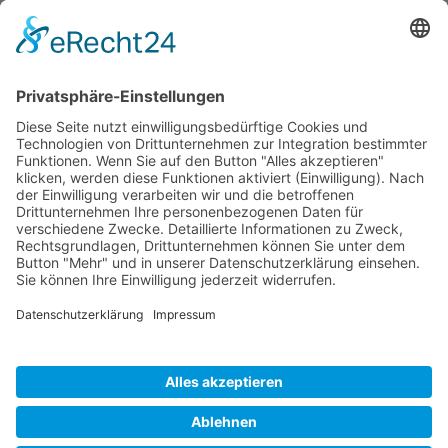
Bewerten Sie uns auf Google!
Golf-Club An der Pinnau e.V.
Pinneberger Str. 81a
25451 Quickborn-Renzel
Telefon: 04106-81800
info@pinnau.de