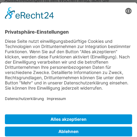
Ausschreibungen ist seit Wochen fertig, aber die
Übernahme ins Albatros System hat noch nicht so wirklich
funktioniert. Also nicht nervös werden, wenn bei
„Altersklasse: alle“ steht. Wir kriegen das schon hin,
versprochen!
Liebe Grüße und bleibt gut gelaunt, gesund und munter,
Gert
PS: unsere Mailadresse
SENA@pinnau.de
funktioniert.
Bitte nutz diese Mailadresse für Fragen oder Anregungen.
Zurück