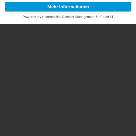
Bewerten Sie uns auf Google!
Golf-Club An der Pinnau e.V.
Pinneberger Str. 81a
25451 Quickborn-Renzel
Telefon: 04106-81800
info@pinnau.de