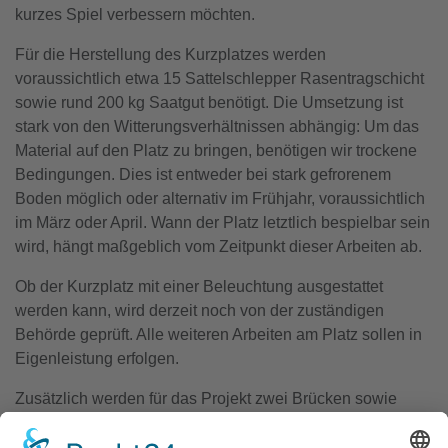
kurzes Spiel verbessern möchten.
Für die Herstellung des Kurzplatzes werden
voraussichtlich etwa 15 Sattelschlepper Rasentragschicht
sowie rund 200 kg Saatgut benötigt. Die Umsetzung ist
stark von den Witterungsverhältnissen abhängig: Um das
Material auf den Platz zu bringen, benötigen wir trockene
Bedingungen. Dies ist entweder bei stark gefrorenem
Boden möglich oder alternativ im Frühjahr, voraussichtlich
im März oder April. Wann der Platz letztlich bespielbar sein
wird, hängt maßgeblich vom Zeitpunkt dieser Arbeiten ab.
Ob der Kurzplatz mit einer Beleuchtung ausgestattet
werden kann, wird derzeit noch von der zuständigen
Behörde geprüft. Alle weiteren Arbeiten am Platz sollen in
Eigenleistung erfolgen.
Zusätzlich werden für das Projekt zwei Brücken sowie
Ziegelrecyclingmaterial benötigt. Die Gesamtkosten
belaufen sich nach aktueller Einschätzung auf etwa 15.000