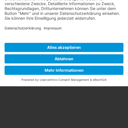
Bewerten Sie uns auf Google!
Golf-Club An der Pinnau e.V.
Pinneberger Str. 81a
25451 Quickborn-Renzel
Telefon: 04106-81800
info@pinnau.de
Kontakt