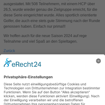
ausgestattet. Mit 508 Teilnehmern, mit einem HCP über
26,5, wurde wieder genau die Zielgruppe erreicht, für die
diese Serie eingerichtet wurde. Alles sportlich orientierte
Golfer, die auch eine stets gute Stimmung nach der Runde
genossen haben. Einfach nur prima!!!
Wir hoffen auch für die neue Saison 2024 auf rege
Teilnahme und viel Spaß an den Spieltagen.
Zurück