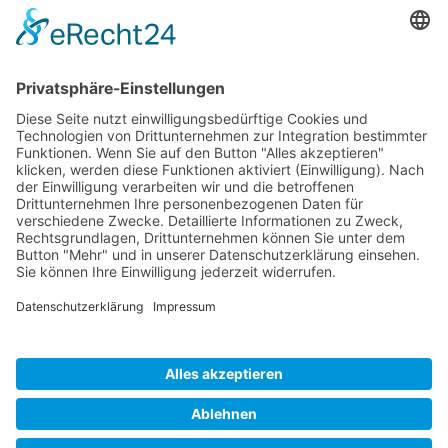
Bewerten Sie uns auf Google!
Golf-Club An der Pinnau e.V.
Pinneberger Str. 81a
25451 Quickborn-Renzel
Telefon: 04106-81800
info@pinnau.de