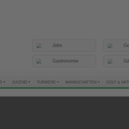
Jobs
Go
Gastronomie
Gä
R
JUGEND
TURNIERE
MANNSCHAFTEN
GOLF & NA
 HERRENMANNSCHAFT IM G