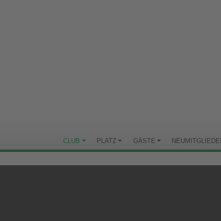
CLUB
PLATZ
GÄSTE
NEUMITGLIEDE
4. SPIELTAG DER