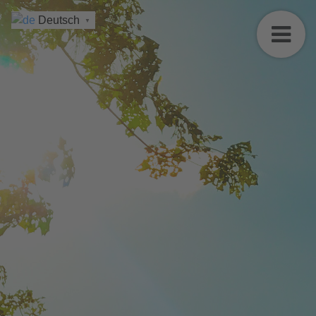
Deutsch
▼